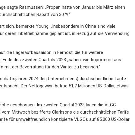
ge sagte Rasmussen: „Propan hatte von Januar bis März einen
durchschnittlichen Rabatt von 30 %.“
t sich, bemerkte Young. „Insbesondere in China sind viele
ür deren Inbetriebnahme geplant ist, in Bezug auf die Verwendung
auf die Lageraufbausaison in Fernost, die für weitere
m Ende des zweiten Quartals 2023 „sahen, wie Importeure aus
m mit der Bevorratung für den Winter zu beginnen.“
eschäftsjahres 2024 des Unternehmens) durchschnittliche Tarife
tspricht. Der Nettogewinn betrug 51,7 Millionen US-Dollar, etwas
e Höhe geschossen. Im zweiten Quartal 2023 lagen die VLGC-
 vom Mittwoch bezifferte Clarksons die durchschnittlichen Tarife
arife für umweltfreundlich konzipierte VLGCs auf 85.000 US-Dollar