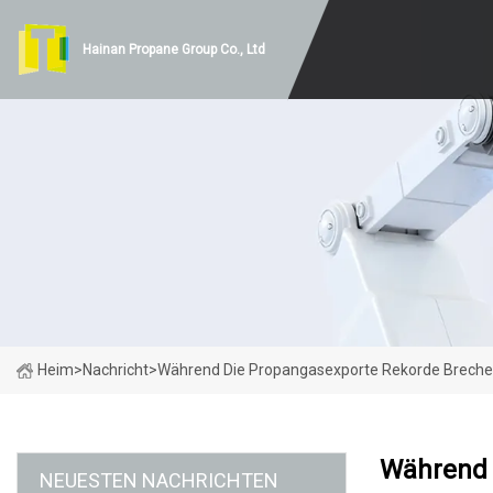
Hainan Propane Group Co., Ltd
Heim
>
Nachricht
>
Während Die Propangasexporte Rekorde Brechen
Während 
NEUESTEN NACHRICHTEN