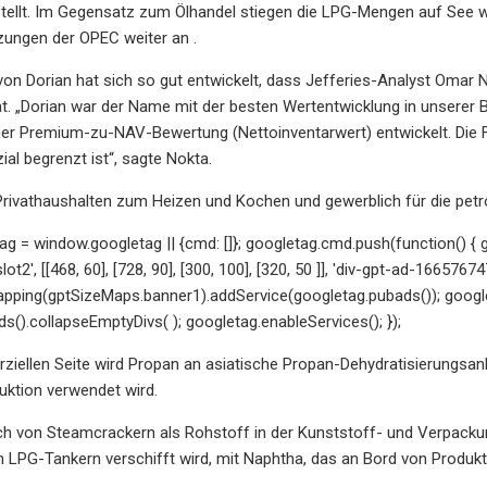
tellt. Im Gegensatz zum Ölhandel stiegen die LPG-Mengen auf See 
zungen der OPEC weiter an .
von Dorian hat sich so gut entwickelt, dass Jefferies-Analyst Omar 
t. „Dorian war der Name mit der besten Wertentwicklung in unserer 
er Premium-zu-NAV-Bewertung (Nettoinventarwert) entwickelt. Die F
al begrenzt ist“, sagte Nokta.
 Privathaushalten zum Heizen und Kochen und gewerblich für die pe
g = window.googletag || {cmd: []}; googletag.cmd.push(function() {
t2', [[468, 60], [728, 90], [300, 100], [320, 50 ]], 'div-gpt-ad-166576
apping(gptSizeMaps.banner1).addService(googletag.pubads()); googl
s().collapseEmptyDivs( ); googletag.enableServices(); });
iellen Seite wird Propan an asiatische Propan-Dehydratisierungsanla
uktion verwendet wird.
h von Steamcrackern als Rohstoff in der Kunststoff- und Verpackun
 LPG-Tankern verschifft wird, mit Naphtha, das an Bord von Produktt