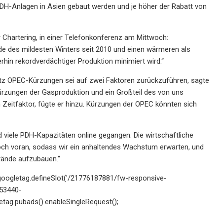
PDH-Anlagen in Asien gebaut werden und je höher der Rabatt von
 Chartering, in einer Telefonkonferenz am Mittwoch:
 des mildesten Winters seit 2010 und einen wärmeren als
hin rekordverdächtiger Produktion minimiert wird.“
otz OPEC-Kürzungen sei auf zwei Faktoren zurückzuführen, sagte
ürzungen der Gasproduktion und ein Großteil des von uns
n Zeitfaktor, fügte er hinzu. Kürzungen der OPEC könnten sich
 viele PDH-Kapazitäten online gegangen. Die wirtschaftliche
r noch voran, sodass wir ein anhaltendes Wachstum erwarten, und
stände aufzubauen.“
 googletag.defineSlot('/21776187881/fw-responsive-
7553440-
etag.pubads().enableSingleRequest();