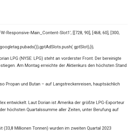
W-Responsive-Main_Content-Slot1', [[728, 90], [468, 60], [300,
oogletag.pubads());gptAdSlots.push( gptSlot);});
rian LPG (NYSE: LPG) steht an vorderster Front. Der bereinigte
gestiegen. Am Montag erreichte der Aktienkurs den höchsten Stand
also Propan und Butan – auf Langstreckenreisen, hauptsächlich
ex entwickelt. Laut Dorian ist Amerika der größte LPG-Exporteur
 der höchsten Quartalssumme aller Zeiten, unter Berufung auf
 (33,8 Millionen Tonnen) wurden im zweiten Quartal 2023