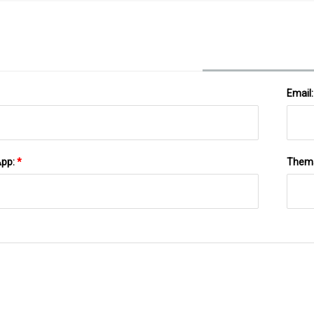
Schließen Sich Zusammen, Um Über 1.000
Stationierte Truppen Und Militärangehörige Zu
Unterstützen
Email
App:
*
Them