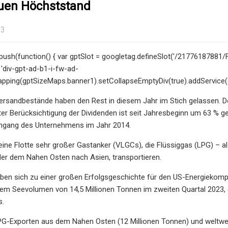
uen Höchststand
23
ush(function() { var gptSlot = googletag.defineSlot('/21776187881/F
], 'div-gpt-ad-b1-i-fw-ad-
apping(gptSizeMaps.banner1).setCollapseEmptyDiv(true).addService(g
ersandbestände haben den Rest in diesem Jahr im Stich gelassen. Do
er Berücksichtigung der Dividenden ist seit Jahresbeginn um 63 % 
ngang des Unternehmens im Jahr 2014.
 eine Flotte sehr großer Gastanker (VLGCs), die Flüssiggas (LPG) – 
er dem Nahen Osten nach Asien, transportieren.
en sich zu einer großen Erfolgsgeschichte für den US-Energiekompl
nem Seevolumen von 14,5 Millionen Tonnen im zweiten Quartal 2023,
s.
PG-Exporten aus dem Nahen Osten (12 Millionen Tonnen) und weltweit