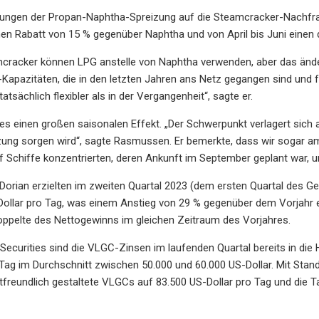
ungen der Propan-Naphtha-Spreizung auf die Steamcracker-Nachfra
hen Rabatt von 15 % gegenüber Naphtha und von April bis Juni einen 
mcracker können LPG anstelle von Naphtha verwenden, aber das änder
apazitäten, die in den letzten Jahren ans Netz gegangen sind und f
atsächlich flexibler als in der Vergangenheit“, sagte er.
t es einen großen saisonalen Effekt. „Der Schwerpunkt verlagert sich 
zung sorgen wird“, sagte Rasmussen. Er bemerkte, dass wir sogar a
f Schiffe konzentrierten, deren Ankunft im September geplant war, u
orian erzielten im zweiten Quartal 2023 (dem ersten Quartal des G
ollar pro Tag, was einem Anstieg von 29 % gegenüber dem Vorjahr en
oppelte des Nettogewinns im gleichen Zeitraum des Vorjahres.
Securities sind die VLGC-Zinsen im laufenden Quartal bereits in di
Tag im Durchschnitt zwischen 50.000 und 60.000 US-Dollar. Mit Stand
tfreundlich gestaltete VLGCs auf 83.500 US-Dollar pro Tag und die T