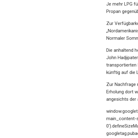
Je mehr LPG für
Propan gegenüb
Zur Verfügbarke
„Nordamerikani
Normaler Sommer
Die anhaltend h
John Hadjipater
transportierten
künftig auf di
Zur Nachfrage n
Erholung dort w
angesichts der 
window.googleta
main_content-slo
0').defineSizeM
googletag.pubad