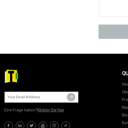
QU
He
Übe
Pr
Nac
Eine Frage haben?
Klicken Sie hier
Blo
Kon