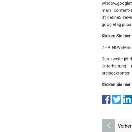
window.googleta
main_content-slo
0').defineSizeM
googletag.pubad
Klicken Sie hier
7.–9. NOVEMB
Das zweite jähr
Unterhaltung –
preisgekrönten 
Klicken Sie hier
Vorher