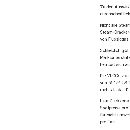
Zu den Auswirk
durchschnittlic
Nicht alle Stea
Steam-Cracker-K
von Flüssiggas t
Schließlich gib
Marktunterstüt
Fernost sich au
Die VLGCs von D
von 51.156 US-D
mehr als das D
Laut Clarksons 
Spotpreise pro 
für nicht umwel
pro Tag.