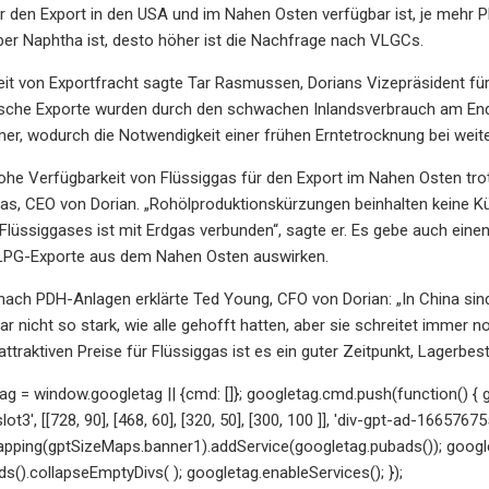
 den Export in den USA und im Nahen Osten verfügbar ist, je mehr 
er Naphtha ist, desto höher ist die Nachfrage nach VLGCs.
it von Exportfracht sagte Tar Rasmussen, Dorians Vizepräsident für
sche Exporte wurden durch den schwachen Inlandsverbrauch am Ende
, wodurch die Notwendigkeit einer frühen Erntetrocknung bei weiter
ohe Verfügbarkeit von Flüssiggas für den Export im Nahen Osten tr
as, CEO von Dorian. „Rohölproduktionskürzungen beinhalten keine K
 Flüssiggases ist mit Erdgas verbunden“, sagte er. Es gebe auch eine
e LPG-Exporte aus dem Nahen Osten auswirken.
ach PDH-Anlagen erklärte Ted Young, CFO von Dorian: „In China sind
ar nicht so stark, wie alle gehofft hatten, aber sie schreitet imme
attraktiven Preise für Flüssiggas ist es ein guter Zeitpunkt, Lagerbe
g = window.googletag || {cmd: []}; googletag.cmd.push(function() {
t3', [[728, 90], [468, 60], [320, 50], [300, 100 ]], 'div-gpt-ad-166576
apping(gptSizeMaps.banner1).addService(googletag.pubads()); googl
s().collapseEmptyDivs( ); googletag.enableServices(); });