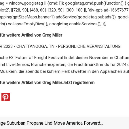
g = window.googletag || {cmd: []}; googletag.cmd.push(function() {
t2', [[728, 90], [468, 60], [320, 50], [300, 100 ]], 'div-gpt-ad-166576
apping(gptSizeMaps.banner1).addService(googletag.pubads()); googl
s().collapseEmptyDivs( ); googletag.enableServices(); });
 für weitere Artikel von Greg Miller
ER 2023 • CHATTANOOGA, TN • PERSÖNLICHE VERANSTALTUNG
liche F3: Future of Freight Festival findet diesen November in Chattan
 mit Live-Demos, Branchenexperten, die Frachtmarkttrends für 2024
Musikern, die abends bei kühlem Herbstwetter in den Appalachen auf
 für weitere Artikel von Greg Miller
Jetzt registrieren
ige:
Suburban Propane Und Move America Forward