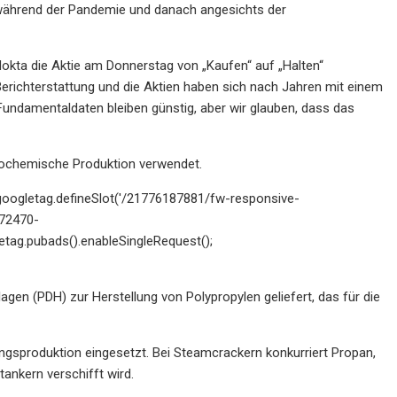
während der Pandemie und danach angesichts der
Nokta die Aktie am Donnerstag von „Kaufen“ auf „Halten“
Berichterstattung und die Aktien haben sich nach Jahren mit einem
undamentaldaten bleiben günstig, aber wir glauben, dass das
trochemische Produktion verwendet.
 googletag.defineSlot('/21776187881/fw-responsive-
7472470-
etag.pubads().enableSingleRequest();
gen (PDH) zur Herstellung von Polypropylen geliefert, das für die
gsproduktion eingesetzt. Bei Steamcrackern konkurriert Propan,
ankern verschifft wird.