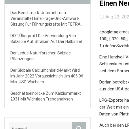
Einen Ne
Das Benchmark-Unternehmen
Aug 22, 20
Veranstaltet Eine Frage-Und-Antwort-
Sitzung Für Führungskräfte Mit TETRA
TECHNOLOGIES, INC.
googletag.cmd.p
DOT Überprüft Die Verwendung Von
100], [ 320, 50]
Salzsole Auf Straßen Auf Der Halbinsel
1').defineSizeM
Der Leduc-Naturforscher: Salzige
Eine Handvoll V
Pflanzungen
Schlusskurs unt
Der Globale Calciumchlorid-Markt Wird
seit dem Börse
Im Jahr 2022 Voraussichtlich Um 406,96
Mio. USD Wachsen
Dorian betreibt
aus den USA od
Geschäftseinblicke Zum Kalziummarkt
2031 Mit Wichtigen Trendanalysen
LPG-Exporte hab
der Welt mit ei
Daten von Platt
Auch bei den L