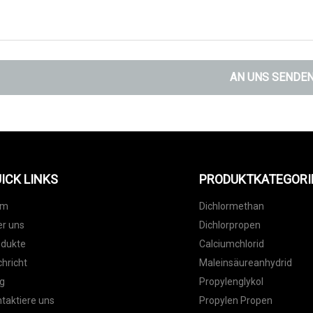
AN UNS SENDE
ICK LINKS
PRODUKTKATEGORI
im
Dichlormethan
r uns
Dichlorpropen
odukte
Calciumchlorid
hricht
Maleinsäureanhydrid
g
Propylenglykol
taktiere uns
Propylen Propen