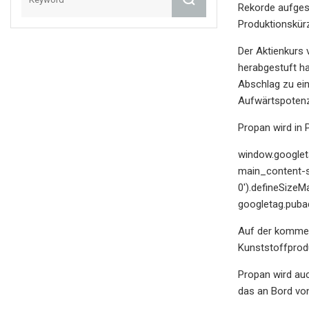
Rekorde aufges
Produktionskür
Der Aktienkurs 
herabgestuft ha
Abschlag zu ein
Aufwärtspotenzi
Propan wird in
window.googleta
main_content-slo
0').defineSizeM
googletag.pubad
Auf der kommerz
Kunststoffprod
Propan wird auc
das an Bord von