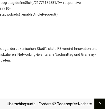
 googletag.defineSlot('/21776187881/fw-responsive-
7737710-
etag.pubads().enableSingleRequest();
ooga, der „szenischen Stadt“, statt. F3 vereint Innovation und
 diskutieren, Networking-Events am Nachmittag und Grammy-
treten.
Überschlagsunfall Fordert 62 Todesopfer
:nächste