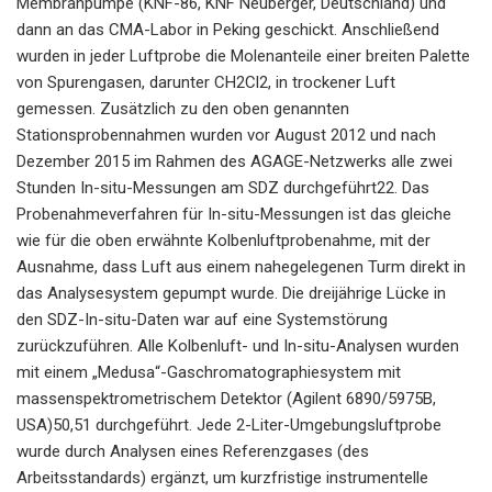
Membranpumpe (KNF-86, KNF Neuberger, Deutschland) und
dann an das CMA-Labor in Peking geschickt. Anschließend
wurden in jeder Luftprobe die Molenanteile einer breiten Palette
von Spurengasen, darunter CH2Cl2, in trockener Luft
gemessen. Zusätzlich zu den oben genannten
Stationsprobennahmen wurden vor August 2012 und nach
Dezember 2015 im Rahmen des AGAGE-Netzwerks alle zwei
Stunden In-situ-Messungen am SDZ durchgeführt22. Das
Probenahmeverfahren für In-situ-Messungen ist das gleiche
wie für die oben erwähnte Kolbenluftprobenahme, mit der
Ausnahme, dass Luft aus einem nahegelegenen Turm direkt in
das Analysesystem gepumpt wurde. Die dreijährige Lücke in
den SDZ-In-situ-Daten war auf eine Systemstörung
zurückzuführen. Alle Kolbenluft- und In-situ-Analysen wurden
mit einem „Medusa“-Gaschromatographiesystem mit
massenspektrometrischem Detektor (Agilent 6890/5975B,
USA)50,51 durchgeführt. Jede 2-Liter-Umgebungsluftprobe
wurde durch Analysen eines Referenzgases (des
Arbeitsstandards) ergänzt, um kurzfristige instrumentelle