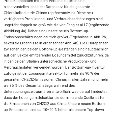
Produktionsdaten mit dem Verband zu teilen und
sicherzustellen, dass der Datensatz für die gesamte
Chloralkaliindustrie Chinas repräsentativ ist. Diese neu
verfügbaren Produktions- und Verbrauchsschätzungen sind
ungefähr doppelt so groß wie die von Feng et al.17 (ergänzende
Abbildung 4a). Daher sind unsere neuen Bottom-up-
Emissionsschätzungen deutlich größer (Ergebnisse in Abb. 2b,
sektorale Ergebnisse in ergänzender Abb. 4b). Die Diskrepanzen
zwischen den beiden Bottom-up-Beständen sind hauptsächlich
auf den Sektor emittierender Lösungsmittel zurückzuführen, da
in den beiden Studien unterschiedliche Produktions- und
Verbrauchsdaten verwendet wurden. Der Bottom-up-Inventur
zufolge ist der Lösungsmittelsektor für mehr als 90 % der
gesamten CH2Cl2-Emissionen Chinas in allen Jahren und mehr
als 85 % des Gesamtanstiegs während des
Untersuchungszeitraums verantwortlich, was darauf hindeutet,
dass der Lösungsmittelsektor die dominierende Quelle ist für
die Emissionen von CH2Cl2 aus China. Unsere neuen Bottom-
up-Emissionen sind ca. 10–20 % höher als unsere Top-down-