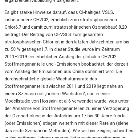
ergänzenden Abbildung 9 dargestellt.
Es gibt starke Hinweise darauf, dass Cl-haltiges VSLS,
insbesondere CH2Cl2, erheblich zum stratosphärischen
Chlor6,7 und damit zum stratosphärischen Ozonabbau6,8,20
beiträgt. Der Beitrag von Cl-VSLS zum gesamten
stratosphärischen Chlor ist in den letzten Jahrzehnten um bis
zu 50 % gestiegen1,7. In dieser Studie wurde im Zeitraum
2011–2019 ein erheblicher Anstieg der globalen CH2Cl2-
Stoffmengenanteile und -Emissionen beobachtet, der derzeit
vom Anstieg der Emissionen aus China dominiert wird. Die
durchschnittliche globale Wachstumsrate des
Stoffmengenanteils zwischen 2011 und 2019 liegt nahe an
einem Szenario mit „hohem Wachstum“, das in einer
Modellstudie von Hossaini et al.6 verwendet wurde, was unter
der Annahme von Stoffmengenanteilen zu einer Verzögerung
der Ozonerholung in der Antarktis um 17 bis 30 Jahre führte
(oder Emissionen) stiegen weiterhin mit dieser Rate an (siehe
das erste Szenario in Methoden). Wie wir hier zeigen, scheint es
in den späteren Jahren unseres Untersuchungszeitraums zu