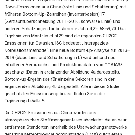
Down-Emissionen aus China (rote Linie und Schattierung) mit
früheren Bottom-Up-Zeitreihen (inventarbasiert)17
(Zeitraumüberschneidung 2011–2016, schwarze Linie) und
anderen Schätzungen für bestimmte Jahre4,29 ,68,69,70. Das
Ergebnis von Montzka et al.29 sind die regionalen CH2Cl2-
Emissionen für Ostasien. ISC bedeutet „Interspezies-
Korrelationsmethode“. Eine neue Bottom-up-Analyse für 2013–
2019 (blaue Linie und Schattierung in b) wird anhand neu
erhaltener Verbrauchs- und Produktionsdaten von CCAIA33
geschätzt (Daten in ergänzender Abbildung 4a dargestellt).
Bottom-up-Ergebnisse für einzelne Sektoren sind in der
ergänzenden Abbildung 4b dargestellt. Alle in dieser Studie
geschätzten Emissionsergebnisse finden Sie in der
Ergänzungstabelle 5.
Die CH2Cl2-Emissionen aus China wurden aus
atmosphärischen Stoffmengenanteilen abgeleitet, die an neun
entfernten Standorten innerhalb des Überwachungsnetzwerks
der China Meteorological Administration (CMA) durch einen