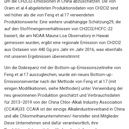
um die CH2Cl2-Emissionen in China abzuschätzen. Die von
Oram et al.4 abgeleiteten Produktionsdaten von CH2Cl2 sind
viel höher als die von Feng et al.17 verwendeten
Produktionswerte. Eine weitere unabhängige Schätzung29, die
auf den Stoffmengenverhältnissen von CH2Cl2/HCFC-22
basiert, die am NOAA Mauna Loa Observatory in Hawaii
gemessen wurden, ergibt eine regionale Emission von CH2Cl2
aus Ostasien von 440 Gg pro Jahr im Jahr 2016, was ebenfalls
mit unseren Ergebnissen übereinstimmt.
Um die Diskrepanz mit der Bottom-up-Emissionszeitreihe von
Feng et al.17 auszugleichen, wurde ein neues Bottom-up-
Emissionsinventar nach der Methode von Feng et al.17 (mit
einigen Modifikationen, siehe Methoden) unter Verwendung der
neu gewonnenen Produktion geschätzt und Verbrauchsdaten
für 2013–2019 von der China Chlor-Alkali Industry Association
(CCAIA)33. CCAIA ist der einzige Alkaliindustrieverband in China
und alle Chlormethanunternehmen/-hersteller sind Mitglieder.
Diese Unternehmen sind dafür verantwortlich, ihre