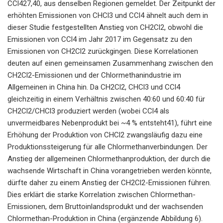
CCl427,40, aus denselben Regionen gemeldet. Der Zeitpunkt der
erhöhten Emissionen von CHCl3 und CCl4 ähnelt auch dem in
dieser Studie festgestellten Anstieg von CH2Cl2, obwohl die
Emissionen von CCl4 im Jahr 2017 im Gegensatz zu den
Emissionen von CH2Cl2 zurückgingen. Diese Korrelationen
deuten auf einen gemeinsamen Zusammenhang zwischen den
CH2Cl2-Emissionen und der Chlormethanindustrie im
Allgemeinen in China hin. Da CH2Cl2, CHCl3 und CCl4
gleichzeitig in einem Verhältnis zwischen 40:60 und 60:40 für
CH2Cl2/CHCl3 produziert werden (wobei CCl4 als
unvermeidbares Nebenprodukt bei ~4 % entsteht41), führt eine
Erhöhung der Produktion von CHCl2 zwangsläufig dazu eine
Produktionssteigerung für alle Chlormethanverbindungen. Der
Anstieg der allgemeinen Chlormethanproduktion, der durch die
wachsende Wirtschaft in China vorangetrieben werden könnte,
dürfte daher zu einem Anstieg der CH2Cl2-Emissionen führen.
Dies erklärt die starke Korrelation zwischen Chlormethan-
Emissionen, dem Bruttoinlandsprodukt und der wachsenden
Chlormethan-Produktion in China (ergänzende Abbildung 6).