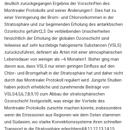
deutlich zurückgegangen Ergebnis der Vorschriften des
Montrealer Protokolls und seiner Änderungen1. Dies hat zu
einer Verringerung der Brom- und Chlorvorkommen in der
Stratosphäre und zur beginnenden Erholung des antarktischen
Ozonlochs geführt2,3. Die verbleibenden Unsicherheiten
hinsichtlich der Erholung der globalen Ozonschicht sind
teilweise auf sehr kurzlebige halogenierte Substanzen (VSLS)
zurückzuführen, definiert als Arten mit einer atmosphärischen
Lebensdauer von weniger als ~6 Monaten1. Bisher ging man
davon aus, dass VSLS nur einen geringen Einfluss auf den
Chlor- und Bromgehalt in der Stratosphäre hat und daher nicht
durch das Montrealer Protokoll reguliert wird. Jüngste Studien
haben jedoch erhebliche und zunehmende Beiträge von
VSLS4,5,6,7,8,9,10 zum Abbau der stratosphärischen
Ozonschicht festgestellt, was einige der Vorteile des
Montrealer Protokolls zunichte machen könnte, insbesondere
wenn die Emissionen aus Regionen wie dem Osten stammen
und Südasien, wo starke Konvektionssysteme ihren schnellen
Transport in die Stratosphäre erleichtern4,8,11,12,13,14,15.