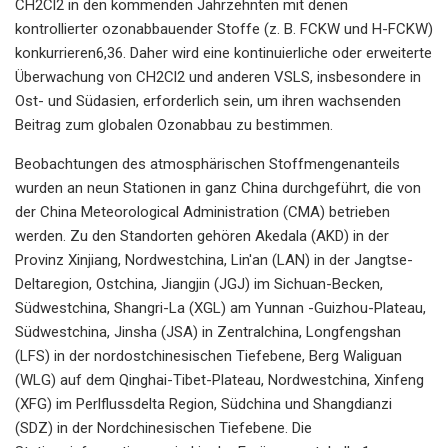
CH2Cl2 in den kommenden Jahrzehnten mit denen
kontrollierter ozonabbauender Stoffe (z. B. FCKW und H-FCKW)
konkurrieren6,36. Daher wird eine kontinuierliche oder erweiterte
Überwachung von CH2Cl2 und anderen VSLS, insbesondere in
Ost- und Südasien, erforderlich sein, um ihren wachsenden
Beitrag zum globalen Ozonabbau zu bestimmen.
Beobachtungen des atmosphärischen Stoffmengenanteils
wurden an neun Stationen in ganz China durchgeführt, die von
der China Meteorological Administration (CMA) betrieben
werden. Zu den Standorten gehören Akedala (AKD) in der
Provinz Xinjiang, Nordwestchina, Lin'an (LAN) in der Jangtse-
Deltaregion, Ostchina, Jiangjin (JGJ) im Sichuan-Becken,
Südwestchina, Shangri-La (XGL) am Yunnan -Guizhou-Plateau,
Südwestchina, Jinsha (JSA) in Zentralchina, Longfengshan
(LFS) in der nordostchinesischen Tiefebene, Berg Waliguan
(WLG) auf dem Qinghai-Tibet-Plateau, Nordwestchina, Xinfeng
(XFG) im Perlflussdelta Region, Südchina und Shangdianzi
(SDZ) in der Nordchinesischen Tiefebene. Die