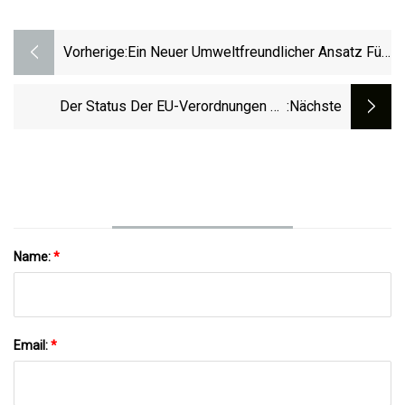
Vorherige:
Ein Neuer Umweltfreundlicher Ansatz Für
Die Aromarückgewinnung Und -
Stabilisierung Von Lavandula Stoechas
Der Status Der EU-Verordnungen Zu
:nächste
Durch Die Kombination Von
Lebensmittelkontaktmaterialien
Überkritischem CO2 Und Natürlichen
Tiefeutektischen Lösungsmitteln
Name:
*
Email:
*