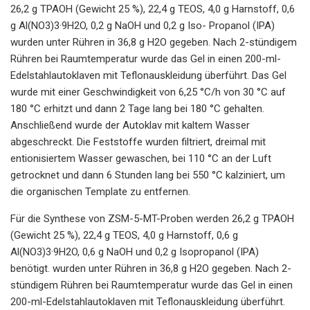
26,2 g TPAOH (Gewicht 25 %), 22,4 g TEOS, 4,0 g Harnstoff, 0,6
g Al(NO3)3·9H2O, 0,2 g NaOH und 0,2 g Iso- Propanol (IPA)
wurden unter Rühren in 36,8 g H2O gegeben. Nach 2-stündigem
Rühren bei Raumtemperatur wurde das Gel in einen 200-ml-
Edelstahlautoklaven mit Teflonauskleidung überführt. Das Gel
wurde mit einer Geschwindigkeit von 6,25 °C/h von 30 °C auf
180 °C erhitzt und dann 2 Tage lang bei 180 °C gehalten.
Anschließend wurde der Autoklav mit kaltem Wasser
abgeschreckt. Die Feststoffe wurden filtriert, dreimal mit
entionisiertem Wasser gewaschen, bei 110 °C an der Luft
getrocknet und dann 6 Stunden lang bei 550 °C kalziniert, um
die organischen Template zu entfernen.
Für die Synthese von ZSM-5-MT-Proben werden 26,2 g TPAOH
(Gewicht 25 %), 22,4 g TEOS, 4,0 g Harnstoff, 0,6 g
Al(NO3)3·9H2O, 0,6 g NaOH und 0,2 g Isopropanol (IPA)
benötigt. wurden unter Rühren in 36,8 g H2O gegeben. Nach 2-
stündigem Rühren bei Raumtemperatur wurde das Gel in einen
200-ml-Edelstahlautoklaven mit Teflonauskleidung überführt.