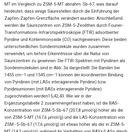
MT im Vergleich zu ZSM-5-MT abnahm. Sb-67, was darauf
hindeutet, dass einige Säurestellen durch die Einführung der
Zapfen-Zapfen-Grenzfläche verändert wurden. Anschließend
werden die Säurezentren von ZSM-5-Zeolithen durch Fourier-
Transformations-Infrarotspektroskopie (FTIR) adsorbierter
Pyridine und Kohlenmonoxide (CO) nachgewiesen. Diese beiden
unterschiedlichen Sondenmoleküle wurden zusammen
verwendet, um tiefere Erkenntnisse über die Natur von
Säurezentren zu gewinnen. Die FTIR-Spektren mit Pyridinen als
Sondenmolekülen sind in Abb. 3a dargestellt. Die Banden bei
1455 cm−1 und 1545 cm−1 können der koordinierten Bindung
von Pyridinen (mit LASs interagierende Pyridine) bzw.
Pyridiniumionen (mit BASs interagierende Pyridine)
zugeschrieben werden15,42,43. Wie wir in der
Ergänzungstabelle 2 zusammengefasst haben, ist die BAS-
Konzentration von ZSM-5-Sb-67 (207,8 μmol/g) höher als die
von ZSM-5-MT (167,6 μmol/g) und die LAS-Konzentration von
ZSM -5-Sb-67 (17,6 μmol/g) ist etwas höher als der in ZSM-5-
MT (14,2 μmol/g), während ihr Verhältnis von BASs/LASs gleich