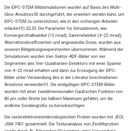
Die iDPC-STEM-Bildsimulationen wurden auf Basis des Multi-
Slice-Ansatzes50 durchgeführt, der erweitert werden kann, um
iDPC-STEM zu unterstützen, wie in den vorherigen Arbeiten
erläutert51,52,53. Die Parameter für Simulationen, wie
Konvergenzhalbwinkel (15 mrad), Sammelwinkel (4–22 mrad),
Aberrationskoeffizienten und angewandte Dosis, wurden aus
unseren Bildgebungsexperimenten übernommen. Während der
Simulationen wurden Vier-Sektor-ADF-Bilder von vier
Segmenten des Vier-Quadranten-Detektors mit einer Spanne
von 4–22 mrad erhalten und dann zur Erzeugung der iDPC-
Bilder unter Verwendung des in der Literatur beschriebenen
Ansatzes verwendet51. Die endgültigen iDPC-STEM-Bilder
wurden mit einer zweidimensionalen Gaußschen Funktion von
80 pm voller Breite bei halbem Maximum gefaltet, um die
endliche Sondengröße zu berücksichtigen.
Die rasterelektronenmikroskopischen Proben wurden mit JEOL
JSM-7401 gesammelt. Die Texturanalyse von Zeolithproben
wurde durch Ar-Adsorption/Desorption unter Verwendung