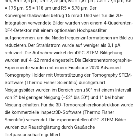
nm; A4 = 3,4 µm, D4 = 2,25 µm, B4 = 1,81 µm, C5 = 77,4 µm, A5
= 175 µm, S5 = 118 µm und R5 = 5,78 µm. Der
Konvergenzhalbwinkel betrug 15 mrad. Und vier für die 2D-
Integration verwendete Bilder wurden von einem 4-Quadranten-
DF4-Detektor mit einem optionalen Hochpassfilter
aufgenommen, um die Niederfrequenzinformationen im Bild zu
reduzieren. Der Strahlstrom wurde auf weniger als 0,1 pA
reduziert. Die Aufnahmewinkel der iDPC-STEM-Bildgebung
wurden auf 4–22 mrad eingestellt. Die Elektronentomographie-
Experimente wurden mit einem Fischione 2020 Advanced
Tomography Holder mit Unterstützung der Tomography STEM-
Software (Thermo Fisher Scientific) durchgeführt.
Neigungsbilder wurden im Bereich von ±60° mit einem Intervall
von 2° bei geringer Neigung (–52° bis 50°) und 1° bei hoher
Neigung erhalten. Für die 3D-Tomographierekonstruktion wurde
die kommerzielle Inspect3D-Software (Thermo Fisher
Scientific) verwendet. Die experimentellen iDPC-STEM-Bilder
wurden zur Rauschglättung durch Gaußsche
Tiefpassunschärfe gefiltert.