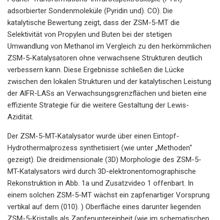
adsorbierter Sondenmoleküle (Pyridin und). CO). Die
katalytische Bewertung zeigt, dass der ZSM-5-MT die
Selektivität von Propylen und Buten bei der stetigen
Umwandlung von Methanol im Vergleich zu den herkömmlichen
ZSM-5-Katalysatoren ohne verwachsene Strukturen deutlich
verbessern kann. Diese Ergebnisse schließen die Lücke
zwischen den lokalen Strukturen und der katalytischen Leistung
der AlFR-LASs an Verwachsungsgrenzflächen und bieten eine
effiziente Strategie für die weitere Gestaltung der Lewis-
Azidität.
Der ZSM-5-MT-Katalysator wurde über einen Eintopf-
Hydrothermalprozess synthetisiert (wie unter „Methoden“
gezeigt). Die dreidimensionale (3D) Morphologie des ZSM-5-
MT-Katalysators wird durch 3D-elektronentomographische
Rekonstruktion in Abb. 1a und Zusatzvideo 1 offenbart. In
einem solchen ZSM-5-MT wächst ein zapfenartiger Vorsprung
vertikal auf dem (010). ) Oberfläche eines darunter liegenden
ZSM-5-Kristalls als Zapfenuntereinheit (wie im schematischen