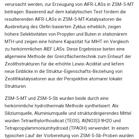
verursacht werden, zur Erzeugung von AlFR-LASs in ZSM-5-MT
beitragen. Basierend auf dem katalytischen Test fördern die
resultierenden AlFR-LASs in ZSM-5-MT-Katalysatoren die
Ausbreitung des Olefin-basierten Zyklus erheblich, zeigen
höhere Selektivitäten von Propylen und Buten in stationärem
MTH und zeigen eine höhere Kapazität für MIHT im Vergleich
zu herkömmlichen AlEF LASs. Diese Ergebnisse bieten eine
allgemeine Methode der Grenzflächentechnik zum Entwurf der
Zeolithstrukturen für die erhöhte Lewis-Acidität und liefern
neue Einblicke in die Struktur-Eigenschafts-Beziehung von
Zeolithkatalysatoren aus der Perspektive atomarer lokaler
Strukturen.
ZSM-5-MT und ZSM-5-Sb wurden beide durch eine
herkömmliche hydrothermale Methode synthetisiert. Als
Siliziumquelle, Aluminiumquelle und strukturdirigierendes Mittel
wurden Tetraethylorthosilicat (TEOS), Al(NO3)3·9H2O und
Tetrapropylammoniumhydroxid (TPAOH) verwendet. In einem
typischen Lauf der Vorbereitung von ZSM-5-Sb-Proben wurden