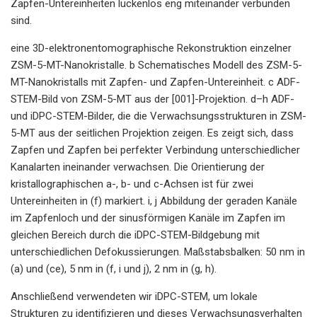
Zapfen-Untereinheiten lückenlos eng miteinander verbunden
sind.
eine 3D-elektronentomographische Rekonstruktion einzelner
ZSM-5-MT-Nanokristalle. b Schematisches Modell des ZSM-5-
MT-Nanokristalls mit Zapfen- und Zapfen-Untereinheit. c ADF-
STEM-Bild von ZSM-5-MT aus der [001]-Projektion. d–h ADF-
und iDPC-STEM-Bilder, die die Verwachsungsstrukturen in ZSM-
5-MT aus der seitlichen Projektion zeigen. Es zeigt sich, dass
Zapfen und Zapfen bei perfekter Verbindung unterschiedlicher
Kanalarten ineinander verwachsen. Die Orientierung der
kristallographischen a-, b- und c-Achsen ist für zwei
Untereinheiten in (f) markiert. i, j Abbildung der geraden Kanäle
im Zapfenloch und der sinusförmigen Kanäle im Zapfen im
gleichen Bereich durch die iDPC-STEM-Bildgebung mit
unterschiedlichen Defokussierungen. Maßstabsbalken: 50 nm in
(a) und (ce), 5 nm in (f, i und j), 2 nm in (g, h).
Anschließend verwendeten wir iDPC-STEM, um lokale
Strukturen zu identifizieren und dieses Verwachsungsverhalten