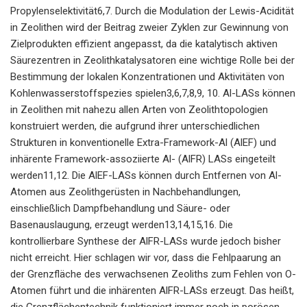
Propylenselektivität6,7. Durch die Modulation der Lewis-Acidität
in Zeolithen wird der Beitrag zweier Zyklen zur Gewinnung von
Zielprodukten effizient angepasst, da die katalytisch aktiven
Säurezentren in Zeolithkatalysatoren eine wichtige Rolle bei der
Bestimmung der lokalen Konzentrationen und Aktivitäten von
Kohlenwasserstoffspezies spielen3,6,7,8,9, 10. Al-LASs können
in Zeolithen mit nahezu allen Arten von Zeolithtopologien
konstruiert werden, die aufgrund ihrer unterschiedlichen
Strukturen in konventionelle Extra-Framework-Al (AlEF) und
inhärente Framework-assoziierte Al- (AlFR) LASs eingeteilt
werden11,12. Die AlEF-LASs können durch Entfernen von Al-
Atomen aus Zeolithgerüsten in Nachbehandlungen,
einschließlich Dampfbehandlung und Säure- oder
Basenauslaugung, erzeugt werden13,14,15,16. Die
kontrollierbare Synthese der AlFR-LASs wurde jedoch bisher
nicht erreicht. Hier schlagen wir vor, dass die Fehlpaarung an
der Grenzfläche des verwachsenen Zeoliths zum Fehlen von O-
Atomen führt und die inhärenten AlFR-LASs erzeugt. Das heißt,
die Grenzflächentechnik funktioniert immer noch in porösen