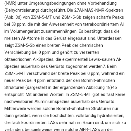
(NMR) unter Umgebungsbedingungen ohne Vorbehandlung
(Dehydratisierung) durchgeführt. Die 27Al-MAS-NMR-Spektren
(Abb. 3d) von ZSM-5-MT und ZSM-5-Sb zeigen scharfe Peaks
bei 58 ppm, die mit der Anwesenheit von tetrakoordiniertem Al
im Volumengerüst zusammenhängen. Es bestätigt, dass die
meisten Al-Atome in das Gerüst eingebaut sind. Unterdessen
zeigt ZSM-5-Sb einen breiten Peak der chemischen
Verschiebung bei 0 ppm und gehört zu verzerrten
oktaedrischen Al-Spezies, die experimentell Lewis-sauren Al-
Spezies außerhalb des Gerüsts zugeordnet werden7. Beim
ZSM-5-MT verschwand der breite Peak bei 0 ppm, während ein
neuer Peak bei 4 ppm entstand, der den Böhmit-ähnlichen
Strukturen (dargestellt in der ergänzenden Abbildung 18)45
entspricht. Mit anderen Worten: In ZSM-5-MT gibt es fast keine
nachweisbaren Aluminiumspezies außerhalb des Gerüsts.
Mittlerweile werden solche Böhmit-ähnlichen Strukturen nur
dann gebildet, wenn die hochdichten, vollständig hydratisierten,
dreifach koordinierten LASs sehr nah im Raum sind, um sich zu
verbinden, beispielsweise wenn solche AlFR-LASs an der