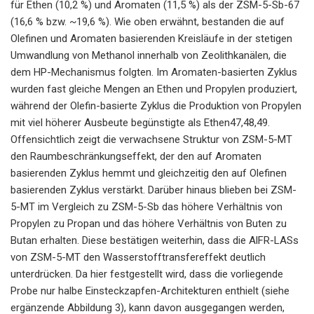
für Ethen (10,2 %) und Aromaten (11,5 %) als der ZSM-5-Sb-67
(16,6 % bzw. ~19,6 %). Wie oben erwähnt, bestanden die auf
Olefinen und Aromaten basierenden Kreisläufe in der stetigen
Umwandlung von Methanol innerhalb von Zeolithkanälen, die
dem HP-Mechanismus folgten. Im Aromaten-basierten Zyklus
wurden fast gleiche Mengen an Ethen und Propylen produziert,
während der Olefin-basierte Zyklus die Produktion von Propylen
mit viel höherer Ausbeute begünstigte als Ethen47,48,49.
Offensichtlich zeigt die verwachsene Struktur von ZSM-5-MT
den Raumbeschränkungseffekt, der den auf Aromaten
basierenden Zyklus hemmt und gleichzeitig den auf Olefinen
basierenden Zyklus verstärkt. Darüber hinaus blieben bei ZSM-
5-MT im Vergleich zu ZSM-5-Sb das höhere Verhältnis von
Propylen zu Propan und das höhere Verhältnis von Buten zu
Butan erhalten. Diese bestätigen weiterhin, dass die AlFR-LASs
von ZSM-5-MT den Wasserstofftransfereffekt deutlich
unterdrücken. Da hier festgestellt wird, dass die vorliegende
Probe nur halbe Einsteckzapfen-Architekturen enthielt (siehe
ergänzende Abbildung 3), kann davon ausgegangen werden,